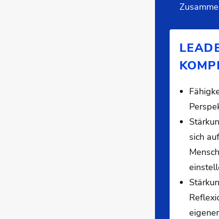
Zusammen
LEAD
KOMP
Fähigke
Perspe
Stärkun
sich au
Mensch
einstel
Stärku
Reflexi
eigener