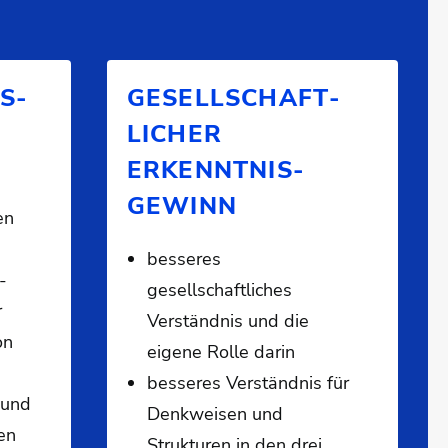
S­
GESELLSCHAFT­
LICHER
ERKENNTNIS­
GEWINN
en
besseres
-
gesellschaftliches
r
Verständnis und die
on
eigene Rolle darin
besseres Verständnis für
 und
Denkweisen und
en
Strukturen in den drei