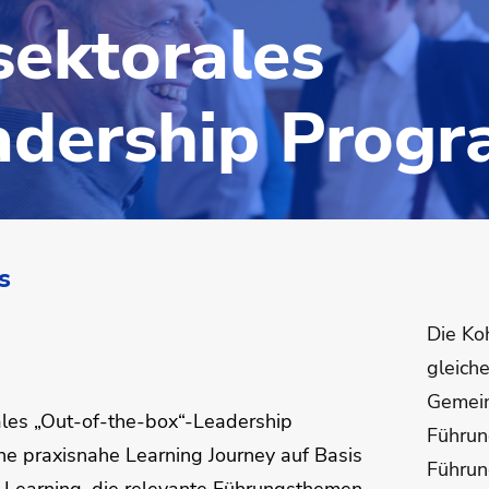
sektorales
adership Prog
s
Die Ko
gleiche
Gemein
ales „Out-of-the-box“-Leadership
Führun
ne praxisnahe Learning Journey auf Basis
Führun