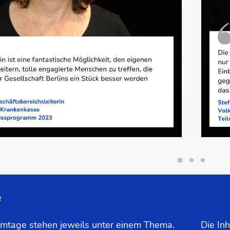
e
mtage stehen jeweils unter einem Thema.
Die In