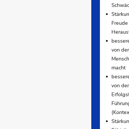
Schwä
Stärku
Freude
Heraus
besser
von de
Mensche
macht
besser
von de
Erfolgs
Führun
(Kontex
Stärku