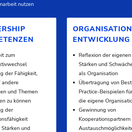
arbeit nutzen
ERSHIP
ORGANISATION
ETENZEN
ENTWICKLUNG
it zum
Reflexion der eigenen
ktivwechsel
Stärken und Schwäch
g der Fähigkeit,
als Organisation
f andere
Übertragung von Best
en und Themen
Practice-Beispielen fü
len zu können
die eigene Organisati
ng der
Gewinnung von
onsfähigkeit
Kooperationspartnern
 Stärken und
Austauschmöglichkeit